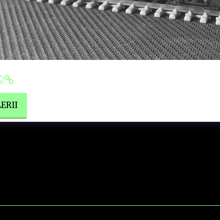
 No.05 - Lokomotywa nie sprawdzona pod kątem techni
ERII