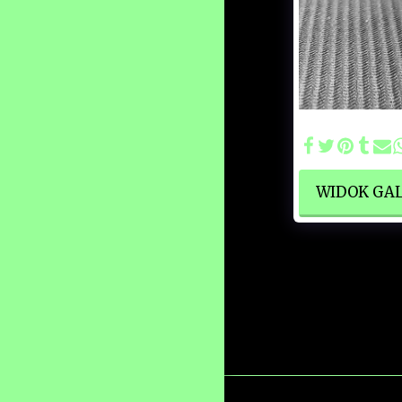
WYDARZENIA
RANKINGI APLIKACJI DCC
Lima E410_001
WIDOK GAL