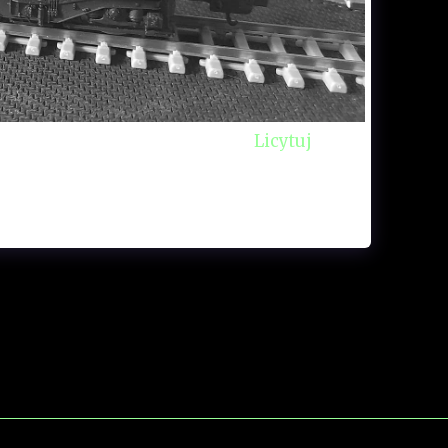
cznym. Nie wiemy czy działa !
Licytuj