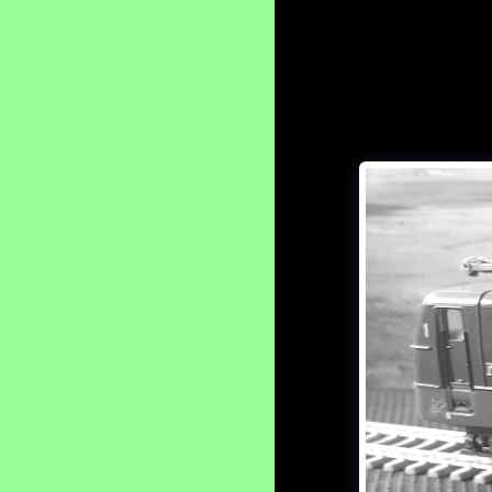
GŁÓWNA
INFORMACJE Z SIECI ....
ARTYKUŁY
RANKING CEN
KATALOGI
O NAS
BAZAREK -NASZE OFERTY
PARTNERZY
KONTAKT